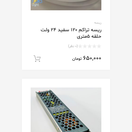
ریسه
ریسه تراکم 120 سفید 24 ولت
حلقه 5متری
(0 نظر)
نمره
650,000
0
تومان
افزودن به سبد خ
از
5