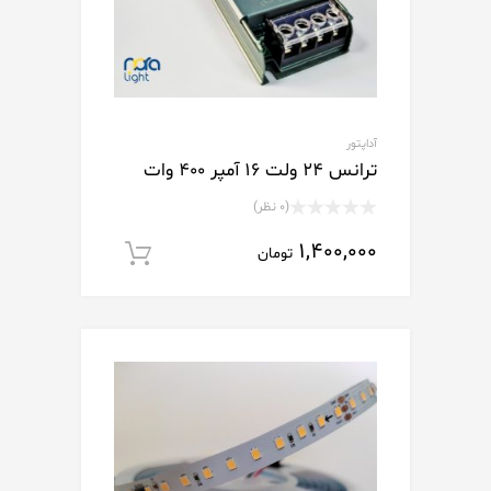
آداپتور
ترانس ۲۴ ولت 16 آمپر ۴۰۰ وات
(0 نظر)
نمره
1,400,000
0
تومان
افزودن به سبد خ
از
5