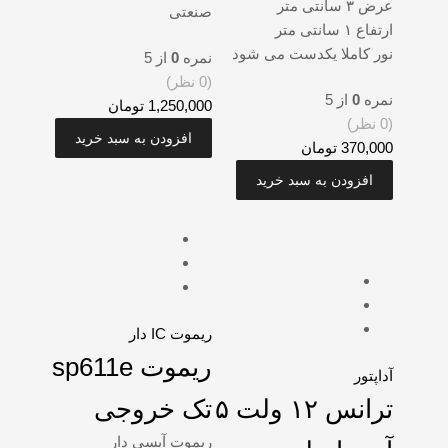
عرض ۳ سانتی متر
صنعتی
ارتفاع ۱ سانتی متر
نور کاملا یکدست می شود
نمره
0
از 5
(0 نظر)
نمره
0
از 5
1,250,000
تومان
(0 نظر)
افزودن به سبد خرید
370,000
تومان
افزودن به سبد خرید
ریموت IC دار
ریموت sp611e
آداپتور
ترانس ۱۲ ولت ۵
تک خروجی
ریموت آیسی دار