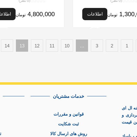
(0 نظر)
(0 نظر)
نمره
نمره
0
0
4,800,000
1,300
اطلاعات
اطلاع
تومان
تومان
از
از
5
5
بیشتر
بیشتر
14
13
12
11
10
…
3
2
1
خدمات مشتریان
ه ال ای
قوانین و مقررات
ردازی و
رین قیمت
ثبت شکایت
روش های ارسال کالا
ت
ب پاساژ