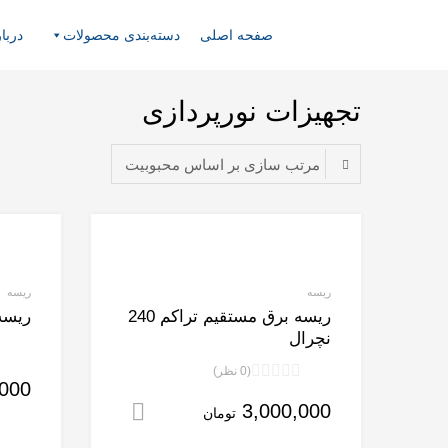
روشگاه
ینترنتی
صفحه اصلی
دسته‌بندی محصولات
دربار
ورا
ایت
تجهیزات نورپردازی
ریسه
ریسه
ریسه برق مستقیم تراکم 240
ریسه ۲۲۰ دو لاین 
نچرال
(0 نظر)
,000
نمره
3,000,000
0
افزودن به سبد خری
تومان
از