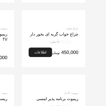
5
چراغ خواب
ریموت IC دار
چراغ خواب گربه ای بخور دار
ریمو
TV
(0 نظر)
نمره
0
450,000
اطلاعات
تومان
از
,000
5
بیشتر
ریموت IC دار
ریسه
ریموت برنامه پذیر لمسی
ریسه ۲۲۰ ولت سه