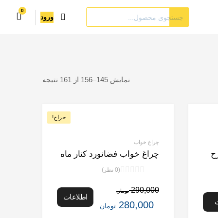
ورود
نمایش 145–156 از 161 نتیجه
حراج!
چراغ خواب
ح
چراغ خواب فضانورد کنار ماه
(0 نظر)
نمره
0
290,000
تومان
اطلاعات
از
280,000
تومان
5
بیشتر