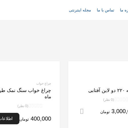
ه ما
تماس با ما
مجله اینترنتی
چراغ خواب
آفتابی
چراغ خواب سنگ نمک طر
ماه
(0 نظر)
نمره
(0 نظر)
3,000
0
افزودن به سبد خرید
نمره
تومان
از
0
د
400,000
اطلاعات
تومان
5
از