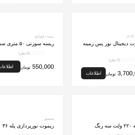
5
بیشتر
ریسه دکوراتیو
ت دیجیتال نور پس زمینه
ریسه سوزنی ۵۰ متری سفید
(0 نظر)
نمره
(0 نظر)
0
نمره
550,000
اطلاعات
تومان
از
0
3,700
اطلاعات
تومان
5
از
بیشتر
5
بیشتر
سنسور
 رنگ
ریموت نورپردازی پله ۳۶